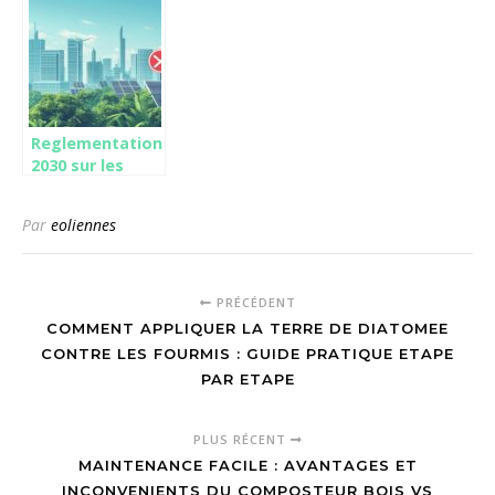
électrique
objets déco
autonome à pile
avec des
à combustible
matériaux
recyclés de
votre cuisine
Reglementation
2030 sur les
chaudieres fioul
: Comprendre
Par
eoliennes
l’impact
ecologique et
les solutions
PRÉCÉDENT
COMMENT APPLIQUER LA TERRE DE DIATOMEE
CONTRE LES FOURMIS : GUIDE PRATIQUE ETAPE
PAR ETAPE
PLUS RÉCENT
MAINTENANCE FACILE : AVANTAGES ET
INCONVENIENTS DU COMPOSTEUR BOIS VS