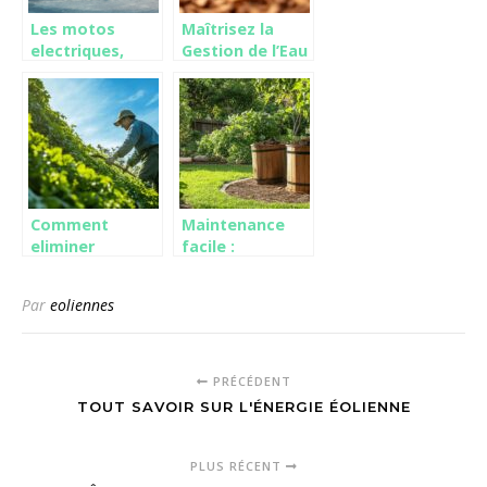
Les motos
Maîtrisez la
electriques,
Gestion de l’Eau
ideales pour
avec le Paillage
l’environnement
Forestier :
?
Conseils
d’Experts
Comment
Maintenance
eliminer
facile :
durablement le
avantages et
lierre grace aux
inconvenients
Par
eoliennes
strategies de
du composteur
desherbage
bois vs
cible
plastique
PRÉCÉDENT
TOUT SAVOIR SUR L'ÉNERGIE ÉOLIENNE
PLUS RÉCENT