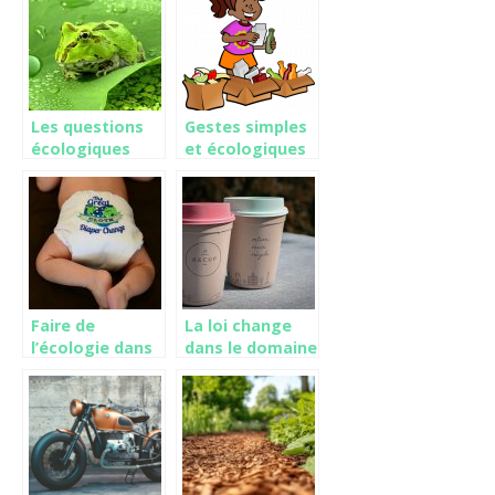
Les questions
Gestes simples
écologiques
et écologiques
dans la
à faire à la
conservation
maison
des espèces
sauvages
Faire de
La loi change
l’écologie dans
dans le domaine
l’hygiène.
d’écolo, nos
comportements
habituels
également